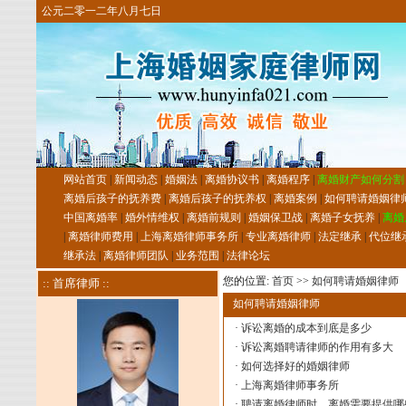
公元二零一二年八月七日
网站首页
|
新闻动态
|
婚姻法
|
离婚协议书
|
离婚程序
|
离婚财产如何分割
离婚后孩子的抚养费
|
离婚后孩子的抚养权
|
离婚案例
|
如何聘请婚姻律
中国离婚率
|
婚外情维权
|
离婚前规则
|
婚姻保卫战
|
离婚子女抚养
|
离婚
|
离婚律师费用
|
上海离婚律师事务所
|
专业离婚律师
|
法定继承
|
代位继
继承法
|
离婚律师团队
|
业务范围
|
法律论坛
您的位置:
首页
>>
如何聘请婚姻律师
:: 首席律师 ::
如何聘请婚姻律师
·
诉讼离婚的成本到底是多少
·
诉讼离婚聘请律师的作用有多大
·
如何选择好的婚姻律师
·
上海离婚律师事务所
·
聘请离婚律师时，离婚需要提供哪