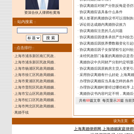
·
协议离婚后对财产分割反悔是否仍
·
协议离婚应该具备什么条件
资深合伙人律师杜黄海
·
两人签署的离婚协议书可以强制执
:: 站内搜索 ::
·
诉讼前达成婚内离婚协议效力
·
协议离婚应注意的几点问题
·
协议离婚后因债务承担产生纠纷怎
·
协议离婚后因抚养费数额变化引起
::点击排行::
·
协议离婚后因子女探望权引起纠纷
·
上海市浦东新区南汇民政..
·
未经民政部门备案的离婚协议是否
·
上海市浦东新区民政局婚..
·
离婚协议中共同财产分割约定明显
·
上海市杨浦区民政局婚姻..
·
协议离婚后因原购房主贷人变更引
·
上海市徐汇区民政局婚姻..
·
采用协议离婚有什么好处 上海离
·
上海市黄浦区民政局婚姻..
·
办理协议离婚应当具备怎样的条件
·
上海市普陀区民政局婚姻..
·
办理协议离婚时要经过哪些程序 
·
上海市宝山区民政局婚姻..
·
离婚协议书内容约定不明，离婚后
·
上海市虹口区民政局婚姻..
共有
69
篇文章 每页显示
20
篇 当前
·
上海市闸北区民政局婚姻..
·
离婚手续
设为主页
|
上海
离婚律师
网
,
上海婚姻家庭律师