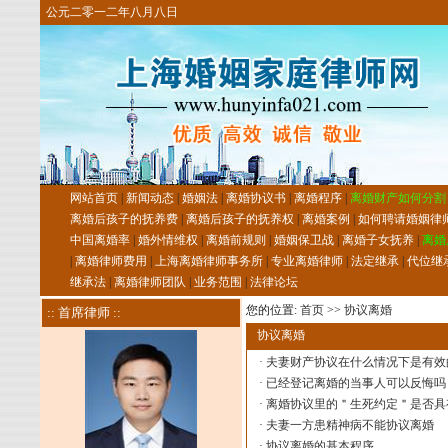
公元二零一二年八月八日
网站首页
|
新闻动态
|
婚姻法
|
离婚协议书
|
离婚程序
|
离婚财产如何分割
离婚后孩子的抚养费
|
离婚后孩子的抚养权
|
离婚案例
|
如何聘请婚姻律
中国离婚率
|
婚外情维权
|
离婚前规则
|
婚姻保卫战
|
离婚子女抚养
|
离婚
|
离婚律师费用
|
上海离婚律师事务所
|
专业离婚律师
|
法定继承
|
代位继
继承法
|
离婚律师团队
|
业务范围
|
法律论坛
您的位置:
首页
>>
协议离婚
:: 首席律师 ::
协议离婚
·
夫妻财产协议在什么情况下是有效
·
已经登记离婚的当事人可以反悔吗
·
离婚协议里的＂生死约定＂是否具
·
夫妻一方患精神病不能协议离婚
·
协议离婚的基本程序