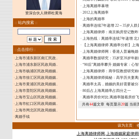
·
上海离婚率暴增
·
2012上海离婚率
资深合伙人律师杜黄海
·
上海的离婚率
:: 站内搜索 ::
·
离婚率连续7年递增 22～35岁人
·
上海离婚律师：南京购房登记数昨
·
上海热线：离婚率连续7年递增 北京
·
【上海离婚律师 离婚率分析】上海
::点击排行::
·
上海离婚律师网：香港人普遍晚婚
·
上海市浦东新区南汇民政..
·
离婚率数据研究：35岁至39岁年
·
上海市浦东新区民政局婚..
·
“90后”离婚率攀升 婚姻专家：心
·
上海市杨浦区民政局婚姻..
·
上海离婚律师：商学院教授研究称
·
上海市徐汇区民政局婚姻..
·
上海离婚律师揭秘：高学历夫妻离
·
上海市黄浦区民政局婚姻..
·
离婚率太高，婚姻的美好需要被分
·
上海市普陀区民政局婚姻..
·
80后占上海离婚率占四分之一
·
上海市宝山区民政局婚姻..
·
离婚率房价对比:离婚率随着房价
·
上海市虹口区民政局婚姻..
共有
44
篇文章 每页显示
20
篇 当前
·
上海市闸北区民政局婚姻..
·
离婚手续
设为主页
|
上海
离婚律师
网
,
上海婚姻家庭律师