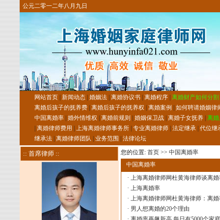
公元二零一二年八月九日
网站首页
|
新闻动态
|
婚姻法
|
离婚协议书
|
离婚程序
|
离婚财产如何分割
离婚后孩子的抚养费
|
离婚后孩子的抚养权
|
离婚案例
|
如何聘请婚姻律
中国离婚率
|
婚外情维权
|
离婚前规则
|
婚姻保卫战
|
离婚子女抚养
|
离婚
|
离婚律师费用
|
上海离婚律师事务所
|
专业离婚律师
|
法定继承
|
代位继
继承法
|
离婚律师团队
|
业务范围
|
法律论坛
您的位置:
首页
>>
中国离婚率
:: 首席律师 ::
中国离婚率
·
上海离婚律师网杜黄海律师谈离婚
·
上海离婚率
·
上海离婚律师网杜黄海律师：离婚
·
男人想离婚的20个理由
·
离婚率再飙新高 每日有5000个家