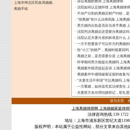
·
诉讼离婚的费用 上海离婚律师
·
上海市闸北区民政局婚姻..
·
法院如何认定婚外情 上海离婚律
·
离婚手续
·
不动产分割的离婚后财产纠纷，是
·
“假离婚”有什么法律风险 上海离
·
男方婚内出轨是否应当准予离婚 
·
法院判决离婚后还需要办离婚证吗
·
法院认定夫妻分居的标准是什么 
·
一方不想要孩子可以作为判离婚的
·
给“小三”的财产，离婚时能要回吗
·
离婚之前，是否需要分居 上海离
·
怀孕期间男方能提出离婚吗 上海
·
离婚案件能否提起反诉 上海离婚
·
离婚案件中感情破裂证据的收集与
·
“夫妻生活不和谐”可以离婚吗 上
·
一方重婚，如何追究其法律责任 
·
夫妻双方未办理结婚登记，彩礼需
设为主页
|
上海
离婚律师
网
,
上海婚姻家庭律师
法律咨询热线
:139 172
地址：上海市浦东新区世纪大道119
版权声明：本站属于公益性网站，部分文章来自其他