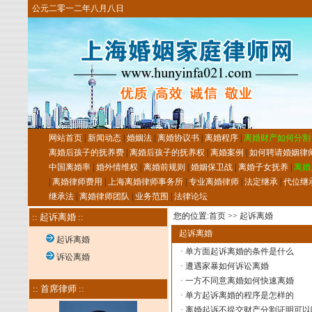
公元二零一二年八月八日
网站首页
|
新闻动态
|
婚姻法
|
离婚协议书
|
离婚程序
|
离婚财产如何分割
离婚后孩子的抚养费
|
离婚后孩子的抚养权
|
离婚案例
|
如何聘请婚姻律
中国离婚率
|
婚外情维权
|
离婚前规则
|
婚姻保卫战
|
离婚子女抚养
|
离婚
|
离婚律师费用
|
上海离婚律师事务所
|
专业离婚律师
|
法定继承
|
代位继
继承法
|
离婚律师团队
|
业务范围
|
法律论坛
您的位置:
首页
>>
起诉离婚
:: 起诉离婚 ::
起诉离婚
起诉离婚
·
单方面起诉离婚的条件是什么
诉讼离婚
·
遭遇家暴如何诉讼离婚
·
一方不同意离婚如何快速离婚
:: 首席律师 ::
·
单方起诉离婚的程序是怎样的
·
离婚起诉不提交财产分割证明可以