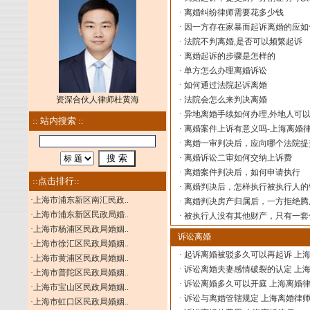
·
离婚纠纷律师需要花多少钱
·
因一方存在家暴而起诉离婚的应如
·
法院不判离婚,是否可以频繁起诉
·
离婚起诉的步骤是怎样的
·
单方怎么办理离婚诉讼
·
如何通过法院起诉离婚
资深合伙人律师杜黄海
·
法院会怎么来判决离婚
·
异地离婚手续如何办理,外地人可
:: 站内搜索 ::
·
离婚案件上诉有意义吗-上海离婚
·
离婚一审判决后，应向哪个法院提
·
离婚诉讼二审如何交纳上诉费
·
离婚案件判决后，如何申请执行
::点击排行::
·
离婚判决后，怎样执行被执行人的
·
上海市浦东新区南汇民政..
·
离婚判决房产归属后，一方拒绝腾
·
上海市浦东新区民政局婚..
·
被执行人没有其他财产，只有一套
·
上海市杨浦区民政局婚姻..
诉讼离婚
·
上海市徐汇区民政局婚姻..
·
起诉离婚被驳多久可以再起诉 上
·
上海市黄浦区民政局婚姻..
·
诉讼离婚夫妻感情破裂的认定 上
·
上海市普陀区民政局婚姻..
·
诉讼离婚多久可以开庭 上海离婚
·
上海市宝山区民政局婚姻..
·
诉讼与离婚管辖规定 上海离婚律
·
上海市虹口区民政局婚姻..